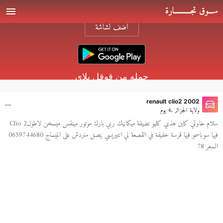
حمل التطبيق لتلقى جديد السيارات --التطبيق متوفر على بلاي ستور لتجربة
ســـوق تجـــــــــــارة
menu
أضف لشاشة
حمله من قوقل بلاي
...
renault clio2 2002
ولاية الجزائر ،4 يوم
Clio 2سلام خاوتي كاين هذي كليو نضيفة ميكانيك ربي بارك موتور مينقس ميسخن لاطول
فيها سوباسمو فيها قرسة خفيفة في القصعة لي انتيريسي يتصل منردش على الميساج 0659744680
السعر 78