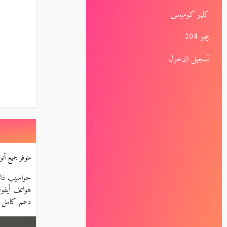
كليو كومبيس
بيجو 208
تسجيل الدخول
متوفر جميع أنواع 
حواسيب ذات
هواتف أيفون
دعم كامل لل