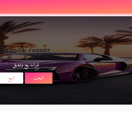
hyundai runner
شراء، بيع وتبديل
البحث
البيع