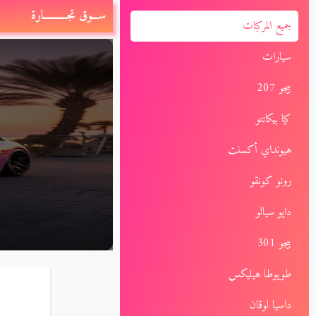
ســـوق تجـــــــــــارة
جميع المركبات
سيارات
بيجو 207
كيا بيكانتو
هيونداي أكسنت
رونو كونقو
دايو سيالو
بيجو 301
طويوطا هيليكس
داسيا لوقان